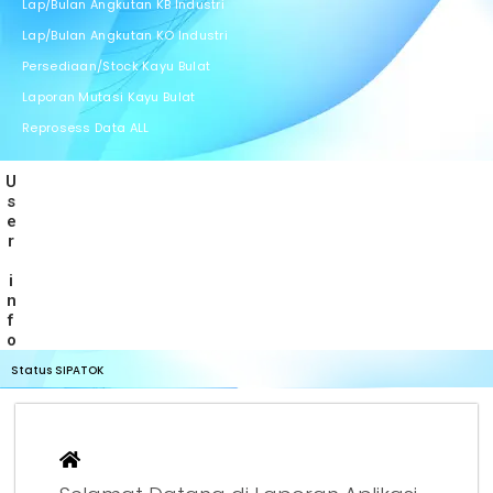
Lap/Bulan Angkutan KB Industri
Lap/Bulan Angkutan KO Industri
+
Persediaan/Stock Kayu Bulat
Laporan Mutasi Kayu Bulat
Reprosess Data ALL
User info
Status SIPATOK