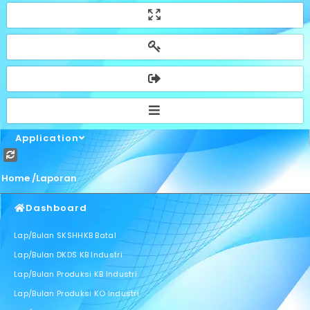
Application
Home /
Laporan
Dashboard
Lap/Bulan SKSHHKB Batal
Lap/Bulan DKDS KB Industri
Lap/Bulan Produksi KB Industri
Lap/Bulan Produksi KO Industri