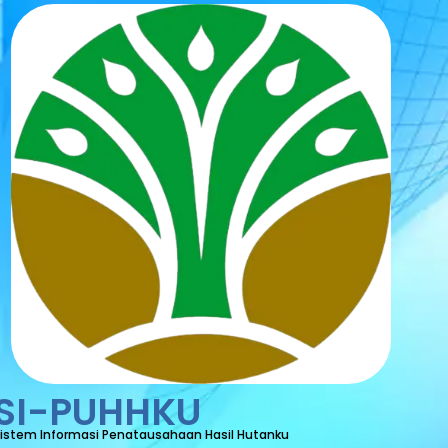
SI-PUHHKU
istem Informasi Penatausahaan Hasil Hutanku