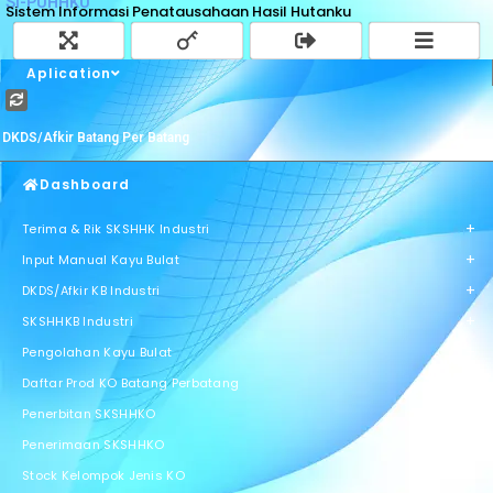
SI-PUHHKU
Sistem Informasi Penatausahaan Hasil Hutanku
Aplication
DKDS/Afkir Batang Per Batang
Dashboard
+
Terima & Rik SKSHHK Industri
+
Input Manual Kayu Bulat
+
DKDS/Afkir KB Industri
+
SKSHHKB Industri
+
Pengolahan Kayu Bulat
Daftar Prod KO Batang Perbatang
Penerbitan SKSHHKO
Penerimaan SKSHHKO
Stock Kelompok Jenis KO