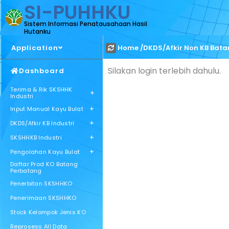
SI-PUHHKU
Sistem Informasi Penatausahaan Hasil
Hutanku
Application
Home /
DKDS/Afkir Non KB Bat
Silakan login terlebih dahulu.
Dashboard
Terima & Rik SKSHHK
+
Industri
+
Input Manual Kayu Bulat
+
DKDS/Afkir KB Industri
+
SKSHHKB Industri
+
Pengolahan Kayu Bulat
Daftar Prod KO Batang
Perbatang
Penerbitan SKSHHKO
Penerimaan SKSHHKO
Stock Kelompok Jenis KO
Reprosess All Data