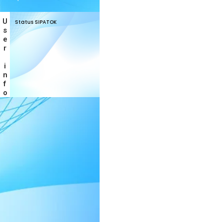
User info
Status SIPATOK