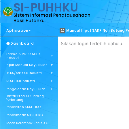
SI-PUHHKU
Sistem Informasi Penatausahaan
Hasil Hutanku
Aplication
Manual Input SAKR Non Batang 
Silakan login terlebih dahulu.
Dashboard
Terima & Rik SKSHHK
+
Industri
+
Input Manual Kayu Bulat
+
DKDS/Afkir KB Industri
+
SKSHHKB Industri
+
Pengolahan Kayu Bulat
Daftar Prod KO Batang
Perbatang
Penerbitan SKSHHKO
Penerimaan SKSHHKO
Stock Kelompok Jenis KO