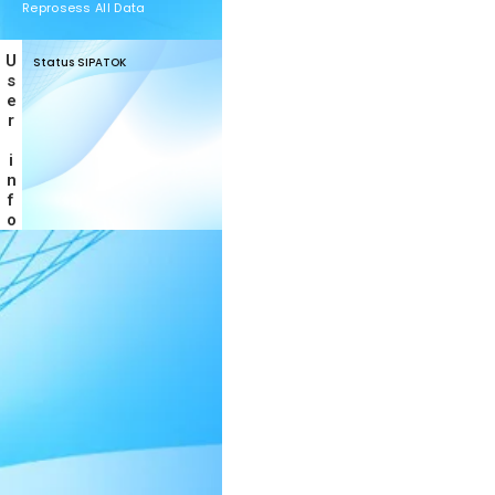
Reprosess All Data
User info
Status SIPATOK